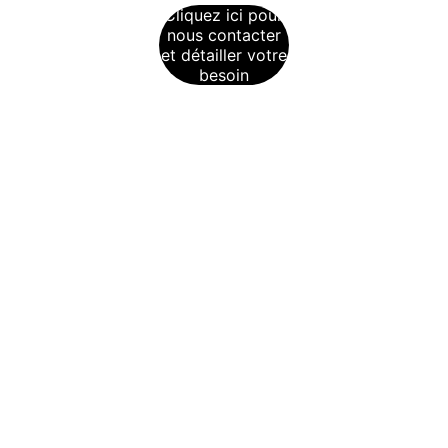
Cliquez ici pour
nous contacter
et détailler votre
besoin
Merranderie familiale, depuis 1997
B2M SARL
ZA DU PATIS DES SAULES
88450 VINCEY
contact@b2msarl.fr
03.29.38.90.14
CONTACT